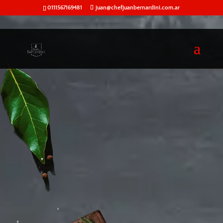
0111567169481
juan@chefjuanbernardini.com.ar
76
/ 100
Puntuación SEO