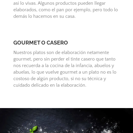
así lo vivas. Algunos productos pueden llegar
elaborados, como el pan por ejemplo, pero todo lo
demás lo hacemos en su casa.
GOURMET O CASERO
Nuestros platos son de elaboración netamente
gourmet, pero sin perder el tinte casero que tanto
nos recuerda a la cocina de la infancia, abuelos y
abuelas, lo que vuelve gourmet a un plato no es lo
costoso de algún producto, si no su técnica y
cuidado delicado en la elaboración.