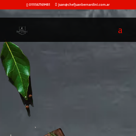
0111567169481
juan@chefjuanbernardini.com.ar
60
/ 100
Puntuación SEO