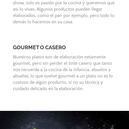
show, solo es pasión por la cocina y queremos que
así lo vivas. Algunos productos pueden llegar
elaborados, como el pan por ejemplo, pero todo lo
demás lo hacemos en su casa.
GOURMET O CASERO
Nuestros platos son de elaboración netamente
gourmet, pero sin perder el tinte casero que tanto
nos recuerda a la cocina de la infancia, abuelos y
abuelas, lo que vuelve gourmet a un plato no es lo
costoso de algún producto, si no su técnica y
cuidado delicado en la elaboración.