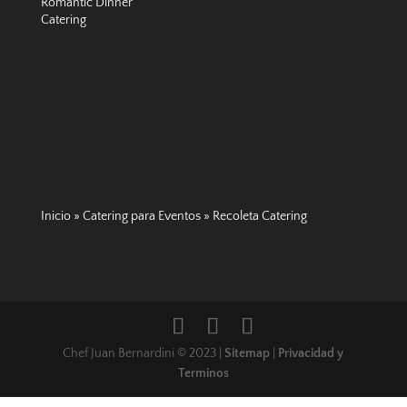
Romantic Dinner
Catering
Inicio
»
Catering para Eventos
»
Recoleta Catering
Chef Juan Bernardini © 2023 |
Sitemap
|
Privacidad y
Terminos