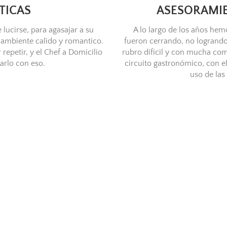
TICAS
ASESORAMI
 lucirse, para agasajar a su
A lo largo de los años he
ambiente calido y romantico.
fueron cerrando, no logrando
repetir, y el Chef a Domicilio
rubro difícil y con mucha com
arlo con eso.
circuito gastronómico, con 
uso de las