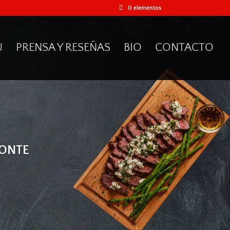
0 elementos
60
/ 100
U
PRENSA Y RESEÑAS
BIO
CONTACTO
Puntuación SEO
MONTE