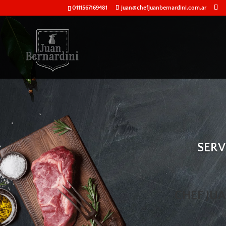
0111567169481
juan@chefjuanbernardini.com.ar
SERV
CHEF JU