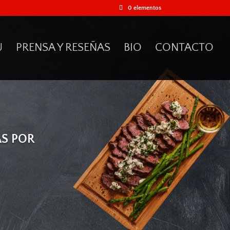
0 elementos
61
/ 100
U
PRENSA Y RESEÑAS
BIO
CONTACTO
Puntuación SEO
AS POR