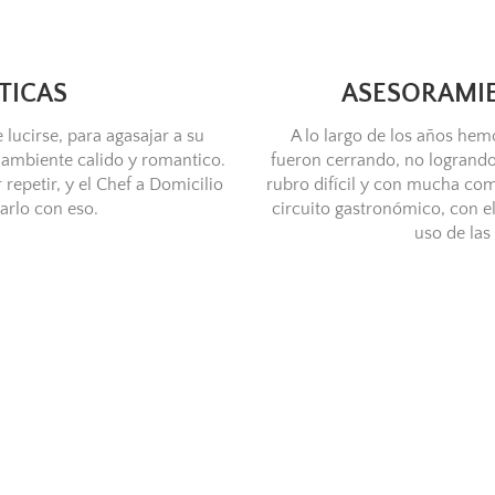
TICAS
ASESORAMI
 lucirse, para agasajar a su
A lo largo de los años he
ambiente calido y romantico.
fueron cerrando, no logrando
repetir, y el Chef a Domicilio
rubro difícil y con mucha com
arlo con eso.
circuito gastronómico, con 
uso de las