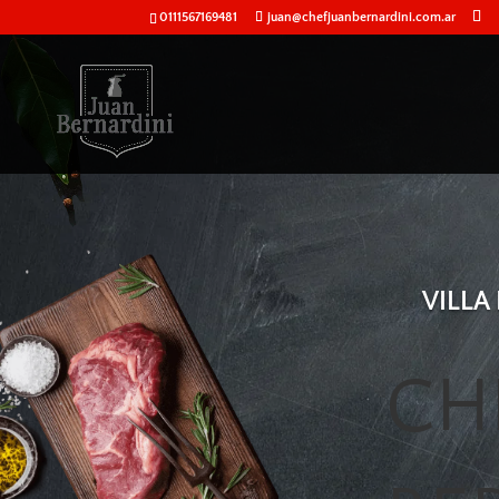
0111567169481
juan@chefjuanbernardini.com.ar
VILLA
CH