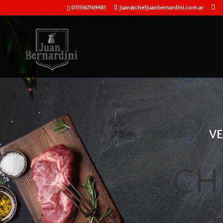
0111567169481
juan@chefjuanbernardini.com.ar
VE
CH