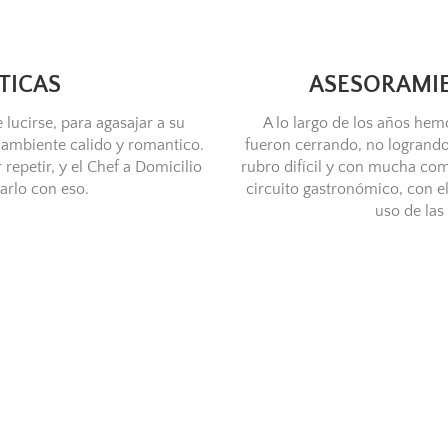
TICAS
ASESORAMI
 lucirse, para agasajar a su
A lo largo de los años he
ambiente calido y romantico.
fueron cerrando, no logrando
repetir, y el Chef a Domicilio
rubro difícil y con mucha com
arlo con eso.
circuito gastronómico, con 
uso de las