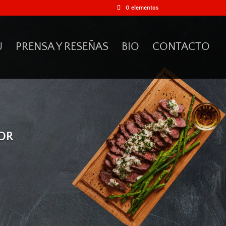
0 elementos
61
/ 100
U
PRENSA Y RESEÑAS
BIO
CONTACTO
Puntuación SEO
POR