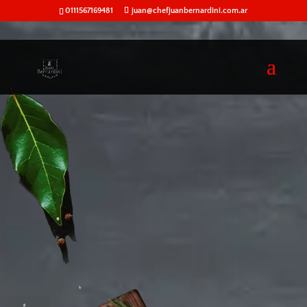
0111567169481
juan@chefjuanbernardini.com.ar
61
/ 100
Puntuación SEO