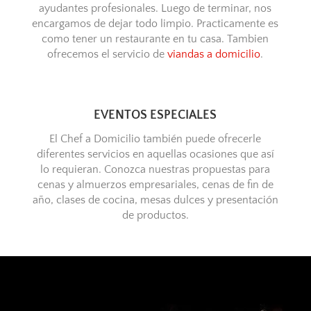
ayudantes profesionales. Luego de terminar, nos
encargamos de dejar todo limpio. Practicamente es
como tener un restaurante en tu casa. Tambien
ofrecemos el servicio de
viandas a domicilio
.
EVENTOS ESPECIALES
El Chef a Domicilio también puede ofrecerle
diferentes servicios en aquellas ocasiones que así
lo requieran. Conozca nuestras propuestas para
cenas y almuerzos empresariales, cenas de fin de
año, clases de cocina, mesas dulces y presentación
de productos.