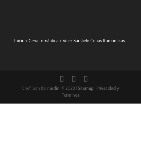
Inicio
»
Cena romántica
»
Velez Sarsfield Cenas Romanticas
Chef Juan Bernardini © 2023 |
Sitemap
|
Privacidad y
Terminos