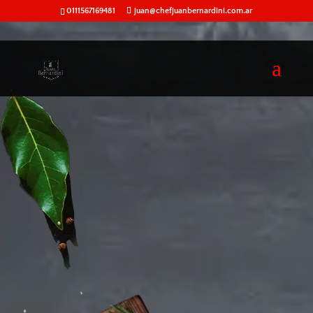
0111567169481
juan@chefjuanbernardini.com.ar
61
/ 100
Puntuación SEO