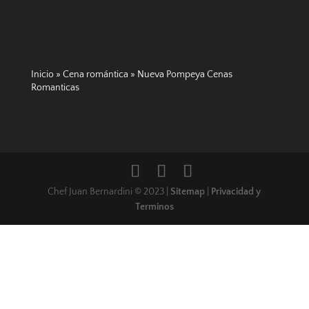
Inicio
»
Cena romántica
»
Nueva Pompeya Cenas
Romanticas
Chef Juan Bernardini © 2023 |
Sitemap
|
Privacidad y
Terminos