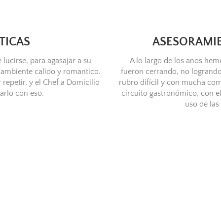
TICAS
ASESORAMI
 lucirse, para agasajar a su
A lo largo de los años he
ambiente calido y romantico.
fueron cerrando, no logrando
repetir, y el Chef a Domicilio
rubro difícil y con mucha com
arlo con eso.
circuito gastronómico, con 
uso de las