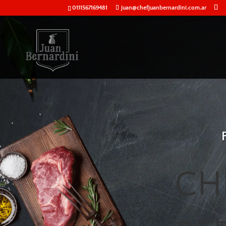
0111567169481
juan@chefjuanbernardini.com.ar
CH