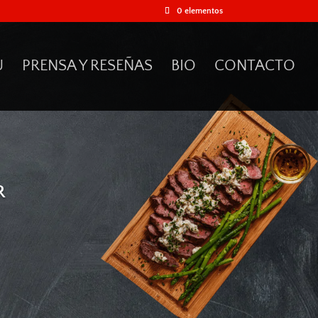
0 elementos
61
/ 100
U
PRENSA Y RESEÑAS
BIO
CONTACTO
Puntuación SEO
R